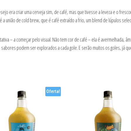
sejo era criar uma cerveja sim, de café, mas que tivesse a leveza e o fresc
 é a união de cold brew, que é café extraído a frio, um blend de lúpulos sel
tiva – a começar pelo visual. Não tem cor de café – ela é avermelhada, âmb
tros sabores podem ser explorados a cada gole. E serão muitos os goles, já 
Oferta!