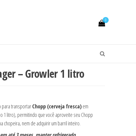
0
o
ger – Growler 1 litro
38,00.
: R$ 28,00.
o para transportar
Chopp (cerveja fresca)
em
 1 litro), permitindo que você aproveite seu Chopp
 chopeira, nem de adquirir um barril inteiro.
em até 3 meses, manter refrigerado.