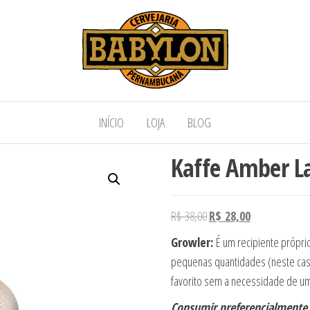
bylon
Receitas do Mundo, Sotaque Pernambucan
INÍCIO
LOJA
BLOG
Kaffe Amber La
O preço original era: R$ 
O preço atual é
R$
38,00
R$
28,00
Growler:
É um recipiente própri
pequenas quantidades (neste caso
favorito sem a necessidade de uma
Consumir preferencialmente 