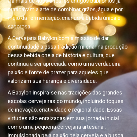
Há mais de 4000 anos, os antigos babilônios já
praticavam a arte de combinar grãos, água e por
meio da fermentação, criar uma bebida única e
saborosa.
A Cervejaria Babylon com a missão de dar
continuidade a essa tradição milenar na produção
dessa bebida cheia de história e cultura, que
continua a ser apreciada como uma verdadeira
paixão e fonte de prazer para aqueles que
valorizam sua herança e diversidade.
A Babylon inspira-se nas tradições das grandes
escolas cervejeiras do mundo, incluindo toques
de inovação, criatividade e regionalidade. Essas
virtudes são enraizadas em sua jornada inicial
como uma pequena cervejaria artesanal,
impulsionada pela paixão pela cerveja e a busca