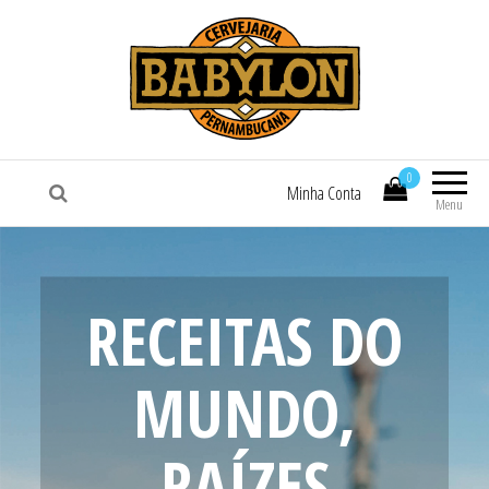
Cervejaria Babylon
Receitas do Mundo, Sotaque
Pernambucano
0
Minha Conta
Menu
RECEITAS DO
MUNDO,
RAÍZES