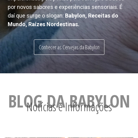
por novos sabores e experiências sensoriais. É
daí que surge o slogan:
Babylon, Receitas do
Mundo, Raízes Nordestinas.
Conhecer as Cervejas da Babylon
BLOG DA BABYLON
Notícias e Informações