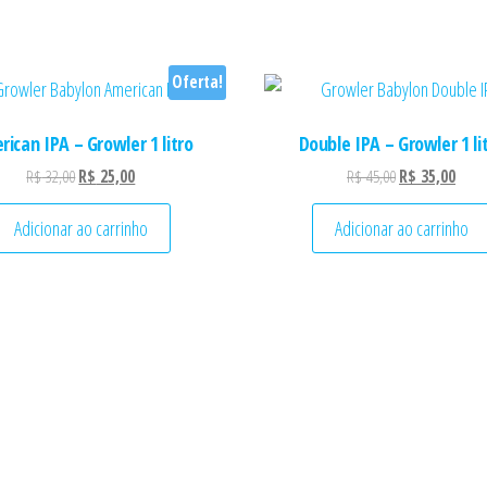
Oferta!
ican IPA – Growler 1 litro
Double IPA – Growler 1 li
O preço original era: R$ 32,00.
O preço atual é: R$ 25,00.
O preço origina
O pre
R$
32,00
R$
25,00
R$
45,00
R$
35,00
Adicionar ao carrinho
Adicionar ao carrinho