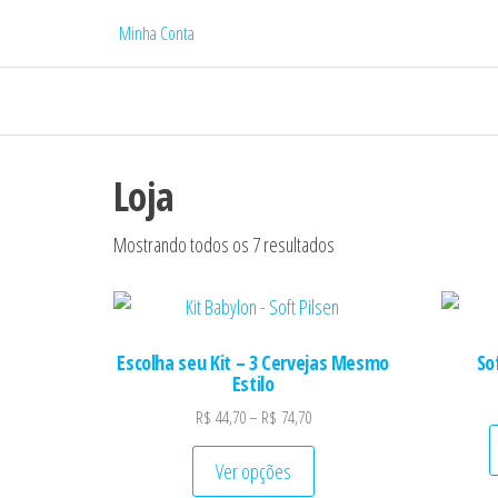
Minha Conta
Cervejaria Ba
Loja
Mostrando todos os 7 resultados
Escolha seu Kit – 3 Cervejas Mesmo
Sof
Estilo
Faixa de preço: R$ 44,70 através
R$
44,70
–
R$
74,70
Este produto tem várias va
Ver opções