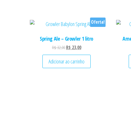
Oferta!
Spring Ale – Growler 1 litro
Amer
O preço original era: R$ 32,00.
O preço atual é: R$ 23,00.
R$
32,00
R$
23,00
Adicionar ao carrinho