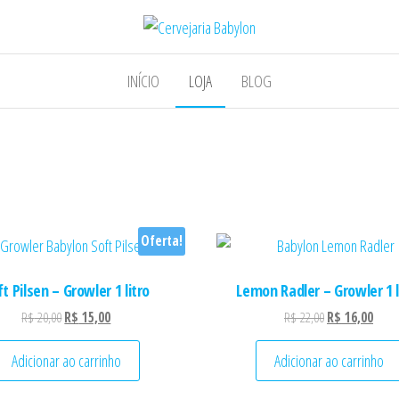
bylon
Receitas do Mundo, Sotaque Pernambucan
INÍCIO
LOJA
BLOG
Oferta!
t Pilsen – Growler 1 litro
Lemon Radler – Growler 1 l
O preço original era: R$ 20,00.
O preço atual é: R$ 15,00.
O preço origina
O pre
R$
20,00
R$
15,00
R$
22,00
R$
16,00
 R$ 74,70
Adicionar ao carrinho
Adicionar ao carrinho
riantes. As opções podem ser escolhidas na página do produto